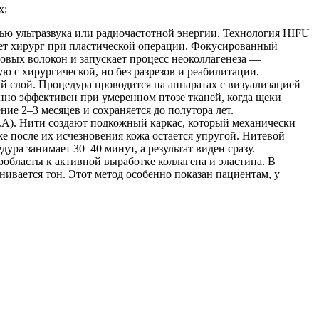
х:
щью ультразвука или радиочастотной энергии. Технология HIFU
отает хирург при пластической операции. Фокусированный
новых волокон и запускает процесс неоколлагенеза —
ю с хирургической, но без разрезов и реабилитации.
й слой. Процедура проводится на аппаратах с визуализацией
нно эффективен при умеренном птозе тканей, когда щеки
ние 2–3 месяцев и сохраняется до полутора лет.
LA). Нити создают подкожный каркас, который механически
 после их исчезновения кожа остается упругой. Нитевой
ра занимает 30–40 минут, а результат виден сразу.
робласты к активной выработке коллагена и эластина. В
нивается тон. Этот метод особенно показан пациентам, у