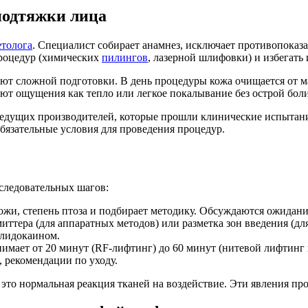
подтяжки лица
етолога
. Специалист собирает анамнез, исключает противопоказа
процедур (химических
пилингов
, лазерной шлифовки) и избегать
уют сложной подготовки. В день процедуры кожа очищается от м
т ощущения как тепло или легкое покалывание без острой боли
ведущих производителей, которые прошли клинические испытан
бязательные условия для проведения процедур.
следовательных шагов:
ожи, степень птоза и подбирает методику. Обсуждаются ожидани
ттера (для аппаратных методов) или разметка зон введения (дл
 лидокаином.
нимает от 20 минут (RF-лифтинг) до 60 минут (нитевой лифтинг
 рекомендации по уходу.
это нормальная реакция тканей на воздействие. Эти явления про