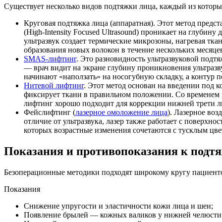
Существует несколько видов подтяжки лица, каждый из которы
Круговая подтяжка лица (аппаратная). Этот метод предс
(High-Intensity Focused Ultrasound) проникает на глуби
ультразвук создает термические микрозоны, нагревая тк
образования новых волокон в течение нескольких месяцев
SMAS-лифтинг
. Это разновидность ультразвуковой подт
— врач видит на экране глубину проникновения ультразв
начинают «наползать» на носогубную складку, а контур по
Нитевой лифтинг
. Этот метод основан на введении под
фиксирует ткани в правильном положении. Со временем 
лифтинг хорошо подходит для коррекции нижней трети лиц
Фейслифтинг (
лазерное омоложение лица
). Лазерное воз
отличие от ультразвука, лазер также работает с поверхн
которых возрастные изменения сочетаются с тусклым цв
Показания и противопоказания к подт
Безоперационные методики подходят широкому кругу пациенто
Показания
Снижение упругости и эластичности кожи лица и шеи;
Появление брылей — кожных валиков у нижней челюсти