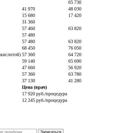
65 730
41 970
48 030
15 680
17 420
31 360
57 460
63 820
57 480
57 480
63 820
68 450
76 050
кислотой)
57 360
64 720
59 140
65 690
47 660
56 920
57 360
63 780
37 130
41 280
Цена (врач)
17 920 руб./процедура
12 245 руб./процедура
Записаться