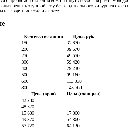
я с проблемой старения кожи и ищут способы вернуть молодост
ющая решить эту проблему без кардинального хирургического 
м выглядеть моложе и свежее.
ме
Количество линий
Цена, руб.
150
32 670
200
39 670
250
49 550
300
59 420
400
79 230
500
99 160
600
113 850
800
148 560
Цена
(врач)
Цена
(главврач)
42 280
48 320
15 680
17 860
49 370
54 860
57 720
64 130