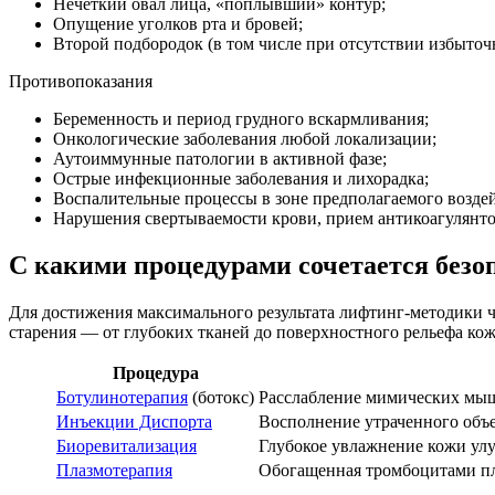
Нечеткий овал лица, «поплывший» контур;
Опущение уголков рта и бровей;
Второй подбородок (в том числе при отсутствии избыточн
Противопоказания
Беременность и период грудного вскармливания;
Онкологические заболевания любой локализации;
Аутоиммунные патологии в активной фазе;
Острые инфекционные заболевания и лихорадка;
Воспалительные процессы в зоне предполагаемого воздейс
Нарушения свертываемости крови, прием антикоагулянто
С какими процедурами сочетается безо
Для достижения максимального результата лифтинг-методики 
старения — от глубоких тканей до поверхностного рельефа кож
Процедура
Ботулинотерапия
(ботокс)
Расслабление мимических мыш
Инъекции Диспорта
Восполнение утраченного объе
Биоревитализация
Глубокое увлажнение кожи улу
Плазмотерапия
Обогащенная тромбоцитами пла