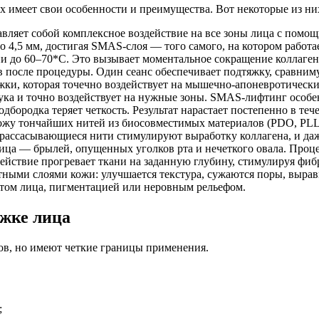
х имеет свои особенности и преимущества. Вот некоторые из ни
тавляет собой комплексное воздействие на все зоны лица с помо
ну до 4,5 мм, достигая SMAS-слоя — того самого, на котором раб
ани до 60–70*C. Это вызывает моментальное сокращение коллаге
 после процедуры. Один сеанс обеспечивает подтяжку, сравниму
яжки, которая точечно воздействует на мышечно-апоневротически
ука и точно воздействует на нужные зоны. SMAS-лифтинг особе
дбородка теряет четкость. Результат нарастает постепенно в тече
 кожу тончайших нитей из биосовместимых материалов (PDO, PL
рассасывающиеся нити стимулируют выработку коллагена, и даже
а — брылей, опущенных уголков рта и нечеткого овала. Процеду
действие прогревает ткани на заданную глубину, стимулируя фиб
остными слоями кожи: улучшается текстура, сужаются поры, вырав
етом лица, пигментацией или неровным рельефом.
яжке лица
в, но имеют четкие границы применения.
;