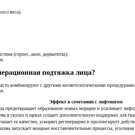
ого веса).
твия (герпес, акне, дерматиты);
в.
перационная подтяжка лица?
часто комбинируют с другими косметологическими процедурами.
и.
Эффект в сочетании с лифтингом
ц предотвращает образование новых морщин и усиливает лифти
ма в скулах и щеках создает дополнительную поддержку для тка
чшает ее качество, ускоряет регенерацию и пролонгирует дейст
зма запускает мощные восстановительные процессы, усиливая 