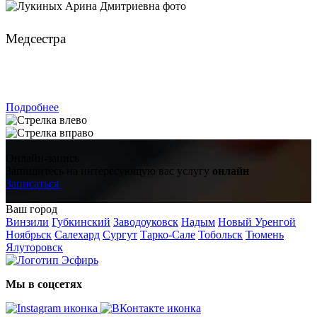
Лукиных Арина Дмитриевна
Медсестра
ЗАПИСАТЬСЯ
Подробнее
Онлайн-запись
Запишитесь на интересующую вас услугу
онлайн
Записаться
Ваш город
Винзили
Губкинский
Заводоуковск
Надым
Новый Уренгой
Ноябрьск
Салехард
Сургут
Тарко-Сале
Тобольск
Тюмень
Ялуторовск
Мы в соцсетях