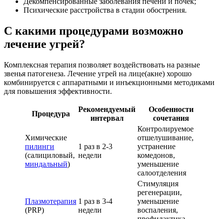
Декомпенсированные заболевания печени и почек;
Психические расстройства в стадии обострения.
С какими процедурами возможно
лечение угрей?
Комплексная терапия позволяет воздействовать на разные
звенья патогенеза. Лечение угрей на лице(акне) хорошо
комбинируется с аппаратными и инъекционными методиками
для повышения эффективности.
Рекомендуемый
Особенности
Процедура
интервал
сочетания
Контролируемое
Химические
отшелушивание,
пилинги
1 раз в 2-3
устранение
(салициловый,
недели
комедонов,
миндальный
)
уменьшение
салоотделения
Стимуляция
регенерации,
Плазмотерапия
1 раз в 3-4
уменьшение
(PRP)
недели
воспаления,
профилактика