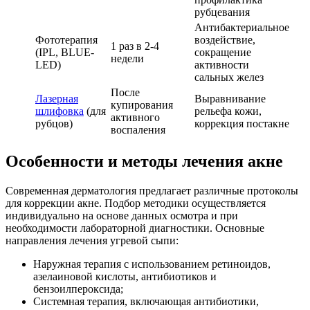
рубцевания
Антибактериальное
Фототерапия
воздействие,
1 раз в 2-4
(IPL, BLUE-
сокращение
недели
LED)
активности
сальных желез
После
Лазерная
Выравнивание
купирования
шлифовка
(для
рельефа кожи,
активного
рубцов)
коррекция постакне
воспаления
Особенности и методы лечения акне
Современная дерматология предлагает различные протоколы
для коррекции акне. Подбор методики осуществляется
индивидуально на основе данных осмотра и при
необходимости лабораторной диагностики. Основные
направления лечения угревой сыпи:
Наружная терапия с использованием ретиноидов,
азелаиновой кислоты, антибиотиков и
бензоилпероксида;
Системная терапия, включающая антибиотики,